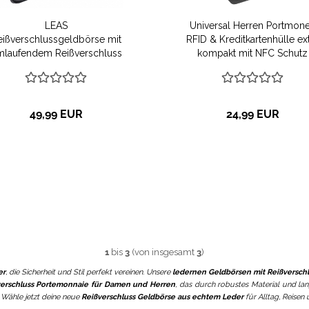
LEAS
Universal Herren Portmon
eißverschlussgeldbörse mit
RFID & Kreditkartenhülle ex
mlaufendem Reißverschluss
kompakt mit NFC Schutz
nd RFID Schutz Block Folie
LEAS in Echt-Büffel-Leder 
Brieftasche schützt
Geschenk Box (schwarz)
reditkarten vor Datendieben
Echt-Leder, schwarz
49,99 EUR
24,99 EUR
1
bis
3
(von insgesamt
3
)
er
, die Sicherheit und Stil perfekt vereinen. Unsere
ledernen Geldbörsen mit Reißversch
verschluss Portemonnaie für Damen und Herren
, das durch robustes Material und lang
Wähle jetzt deine neue
Reißverschluss Geldbörse aus echtem Leder
für Alltag, Reisen