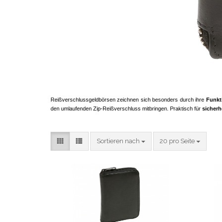
Reißverschlussgeldbörsen zeichnen sich besonders durch ihre
Funkti
den umlaufenden Zip-Reißverschluss mitbringen. Praktisch für
sicher
Sortieren nach
pro Seite
Sortieren nach
20 pro Seite