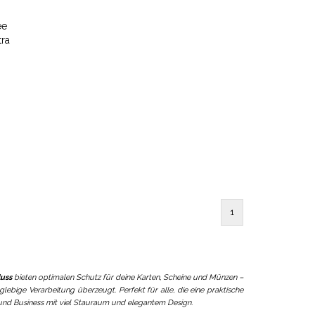
ee
tra
mit
1
luss
bieten optimalen Schutz für deine Karten, Scheine und Münzen –
lebige Verarbeitung überzeugt. Perfekt für alle, die eine praktische
 und Business mit viel Stauraum und elegantem Design.