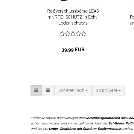
Reißverschlussbörse LEAS
mit RFID-SCHUTZ in Echt-
R
Leder, schwarz
u
u
K
39,99 EUR
Sortieren nach
pro Seite
Sortieren nach
20 pro Seite
Entdecke unsere hochwertigen
Reißverschlussgeldbörsen aus Led
sicher verschlossen und immer griffbereit. Ideal als
Echtleder Reiß
und sichere
Leder-Geldbörse mit Rundum-Reißverschluss
suchen. 