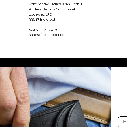
Schwiontek Lederwaren GmbH
Andrea Belinda Schwiontek
Eggeweg 130
33617 Bielefeld
+49 521 521 70 30
shop(at)leas-leder.de
Ema