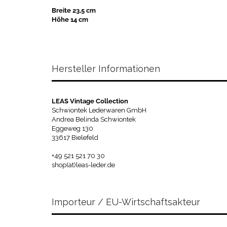
Breite 23,5 cm
Höhe 14 cm
Hersteller Informationen
LEAS Vintage Collection
Schwiontek Lederwaren GmbH
Andrea Belinda Schwiontek
Eggeweg 130
33617 Bielefeld
+49 521 521 70 30
shop(at)leas-leder.de
Importeur / EU-Wirtschaftsakteur