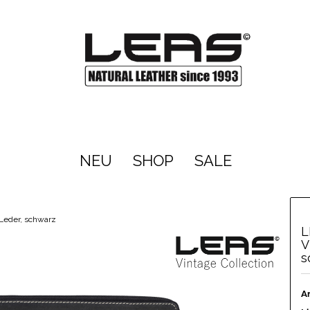
NEU
SHOP
SALE
Leder, schwarz
L
V
s
Ar