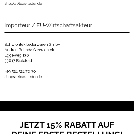
shop(at)leas-leder.de
Importeur / EU-Wirtschaftsakteur
Schwiontek Lederwaren GmbH
Andrea Belinda Schwiontek
Eggeweg 130
33617 Bielefeld
+49 521 521 70 30
shop(at)leas-leder.de
JETZT 15% RABATT AUF