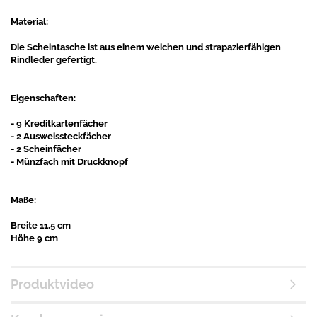
Material:
Die Scheintasche ist aus einem weichen und strapazierfähigen
Rindleder gefertigt.
Eigenschaften:
- 9 Kreditkartenfächer
- 2 Ausweissteckfächer
- 2 Scheinfächer
- Münzfach mit Druckknopf
Maße:
Breite 11,5 cm
Höhe 9 cm
Produktvideo